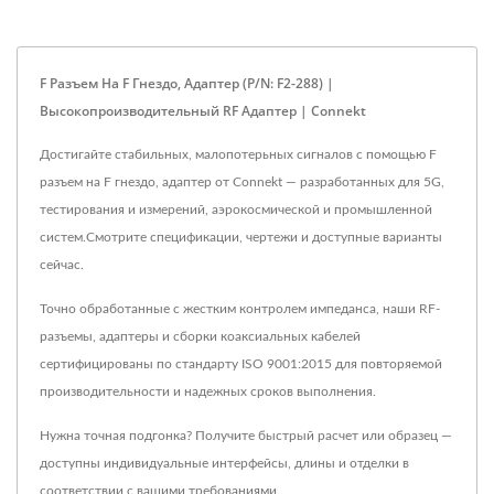
F Разъем На F Гнездо, Адаптер (P/N: F2-288) |
Высокопроизводительный RF Адаптер | Connekt
Достигайте стабильных, малопотерьных сигналов с помощью F
разъем на F гнездо, адаптер от Connekt — разработанных для 5G,
тестирования и измерений, аэрокосмической и промышленной
систем.Смотрите спецификации, чертежи и доступные варианты
сейчас.
Точно обработанные с жестким контролем импеданса, наши RF-
разъемы, адаптеры и сборки коаксиальных кабелей
сертифицированы по стандарту ISO 9001:2015 для повторяемой
производительности и надежных сроков выполнения.
Нужна точная подгонка? Получите быстрый расчет или образец —
доступны индивидуальные интерфейсы, длины и отделки в
соответствии с вашими требованиями.