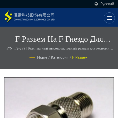
Русский
F Разъем На F Гнездо Для
Адаптера
P/N: F2-288 | Компактный высокочастотный разъем для экономии
пространства
Home
/
Категория
/
F Разъем