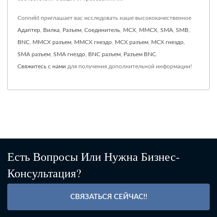
Connekt приглашает вас исследовать наше высококачественное
Адаптер
,
Вилка
,
Разъем
,
Соединитель
,
MCX
,
MMCX
,
SMA
,
SMB
,
BNC
,
MMCX разъем
,
MMCX гнездо
,
MCX разъем
,
MCX гнездо
,
SMA разъем
,
SMA гнездо
,
BNC разъем
,
Разъем BNC
.
Свяжитесь с нами
для получения дополнительной информации!
Есть Вопросы Или Нужна Бизнес-
Консультация?
СВЯЗАТЬСЯ СЕЙЧАС!!