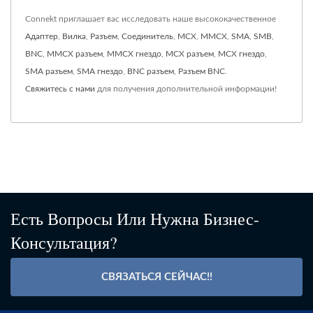
Connekt приглашает вас исследовать наше высококачественное
Адаптер
,
Вилка
,
Разъем
,
Соединитель
,
MCX
,
MMCX
,
SMA
,
SMB
,
BNC
,
MMCX разъем
,
MMCX гнездо
,
MCX разъем
,
MCX гнездо
,
SMA разъем
,
SMA гнездо
,
BNC разъем
,
Разъем BNC
.
Свяжитесь с нами
для получения дополнительной информации!
Есть Вопросы Или Нужна Бизнес-
Консультация?
СВЯЗАТЬСЯ СЕЙЧАС!!