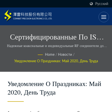
Русский
Сертифицированные По ISO
OEM RF-Решения С Более
Надежные коаксиальные и индивидуальные RF соединители для
промышленного использования - Connekt
Быстрыми Сроками
Home
/
Новости
/
Уведомление О Праздниках: Май 2020, День Труда
Выполнения - Connekt
Уведомление О Праздниках: Май
2020, День Труда