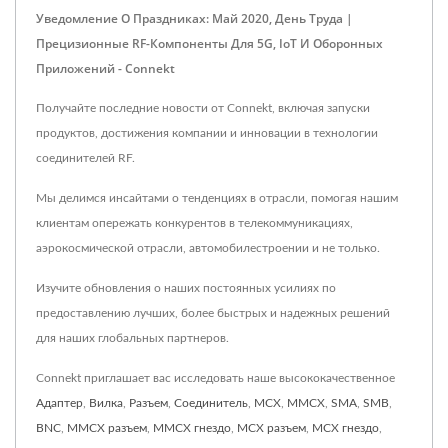
Уведомление О Праздниках: Май 2020, День Труда |
Прецизионные RF-Компоненты Для 5G, IoT И Оборонных
Приложений - Connekt
Получайте последние новости от Connekt, включая запуски
продуктов, достижения компании и инновации в технологии
соединителей RF.
Мы делимся инсайтами о тенденциях в отрасли, помогая нашим
клиентам опережать конкурентов в телекоммуникациях,
аэрокосмической отрасли, автомобилестроении и не только.
Изучите обновления о наших постоянных усилиях по
предоставлению лучших, более быстрых и надежных решений
для наших глобальных партнеров.
Connekt приглашает вас исследовать наше высококачественное
Адаптер
,
Вилка
,
Разъем
,
Соединитель
,
MCX
,
MMCX
,
SMA
,
SMB
,
BNC
,
MMCX разъем
,
MMCX гнездо
,
MCX разъем
,
MCX гнездо
,