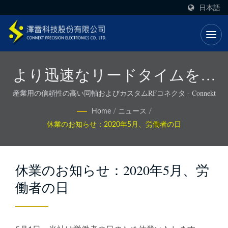
日本語
より迅速なリードタイムを持
つISO認証済みOEM RFソリュ
産業用の信頼性の高い同軸およびカスタムRFコネクタ - Connekt
ーション - Connekt
Home
/
ニュース
/
休業のお知らせ：2020年5月、労働者の日
休業のお知らせ：2020年5月、労
働者の日