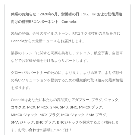
休業のお知らせ：2020年5月、労働者の日 | 5G、IoTおよび防衛用途
向けの精密RFコンポーネント - Connekt
製品の発売、会社のマイルストーン、RFコネクタ技術の革新を含む
Connektからの最新ニュースをお届けします。
業界のトレンドに関する洞察を共有し、テレコム、航空宇宙、自動車
などでお客様が先を行けるようサポートします。
グローバルパートナーのために、より良く、より迅速で、より信頼性
の高いソリューションを提供するための継続的な取り組みの最新情報
を探ります。
Connektはあなたに私たちの高品質な
アダプター
,
プラグ
,
ジャック
,
コネクタ
,
MCX
,
MMCX
,
SMA
,
SMB
,
BNC
,
MMCX プラグ
,
MMCX ジャック
,
MCX プラグ
,
MCX ジャック
,
SMA プラグ
,
SMA ジャック
,
BNC プラグ
,
BNCジャック
を探求するよう招待しま
す。
お問い合わせ
の詳細については！