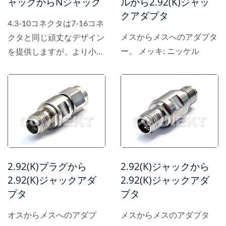
ルから2.92(K)ジャッ
ャックからNジャック
クアダプタ
4.3-10コネクタは7-16コネ
メスからメスへのアダプタ
クタと同じ頑丈なデザイン
ー。 メッキ: ニッケル
を提供しますが、より小型
で、より密度が高く、軽量
なアプリケーションを可能
にし、6...
2.92(K)プラグから
2.92(K)ジャックから
2.92(K)ジャックアダ
2.92(K)ジャックアダ
プタ
プタ
オスからメスへのアダプ
メスからメスのアダプタ