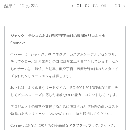
…
結果 1 - 12 の 233
«
01
02
03
04
20
»
ジャック | テレコムおよび航空宇宙向けの高周波RFコネクタ -
Connekt
Connektは、ジャック、RFコネクタ、カスタムケーブルアセンブリ、
そしてグローバル産業向けのCNC旋盤加工を専門としています。私た
ちのチームは、通信、自動車、航空宇宙、医療分野向けのカスタマイ
ズされたソリューションを提供します。
私たちは、より迅速なリードタイム、ISO 9001:2015認証の品質、そ
してビジネスニーズに応じた柔軟なOEM能力にコミットしています。
プロジェクトの成功を支援するために設計された信頼性の高いコスト
効果のあるソリューションのためにConnektと提携してください。
Connektはあなたに私たちの高品質な
アダプター
,
プラグ
,
ジャック
,