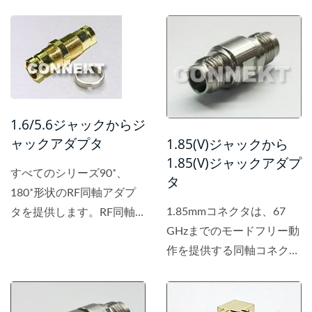
1.6/5.6ジャックからジ
ャックアダプタ
1.85(V)ジャックから
1.85(V)ジャックアダプ
すべてのシリーズ90˚、
タ
180˚形状のRF同軸アダプ
1.85mmコネクタは、67
タを提供します。RF同軸
GHzまでのモードフリー動
アダプタは、通常のRFコ
作を提供する同軸コネクタ
ネクタの2種類の異なるイ
です。
ンターフェースと同じイン
ターフェースに適用されま
す。