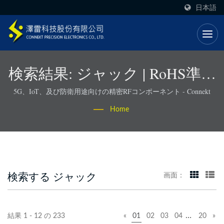
日本語
検索結果: ジャック | RoHS準拠
のRFコネクタとケーブルアセ
5G、IoT、及び防衛用途向けの精密RFコンポーネント - Connekt
ンブリ - Connekt
Home
検索する ジャック
画面：
…
結果 1 - 12 の 233
«
01
02
03
04
20
»