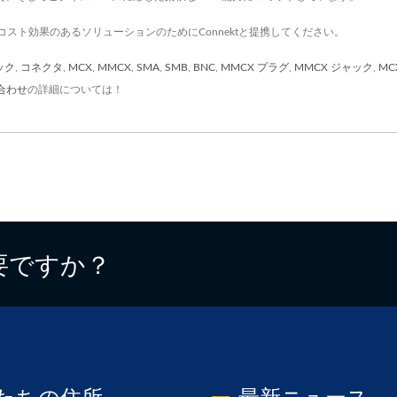
スト効果のあるソリューションのためにConnektと提携してください。
ック
,
コネクタ
,
MCX
,
MMCX
,
SMA
,
SMB
,
BNC
,
MMCX プラグ
,
MMCX ジャック
,
MC
合わせ
の詳細については！
要ですか？