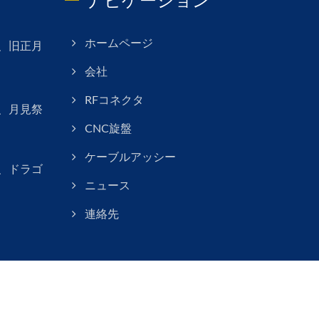
ナビゲーション
月、旧正月
ホームページ
会社
RFコネクタ
月、月見祭
CNC旋盤
ケーブルアッシー
月、ドラゴ
ニュース
連絡先
Consulted & Designed by
Ready-Market