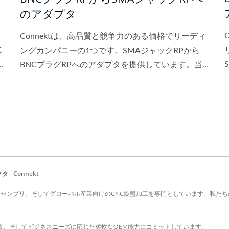
のアダプタ
ィ
Connektは、高品質と競争力のある価格でリーディ
C
ングカンパニーの1つです。SMAジャックRPから
BNCプラグRPへのアダプタを提供しています。当
た
社の目標は、顧客に高品質で競争力のある価格、優
れたサービスを提供することです。
- Connekt
ーブルアセンブリ、そしてグローバル産業向けのCNC旋盤加工を専門としています。私
証の品質、そしてビジネスニーズに応じた柔軟なOEM能力にコミットしています。