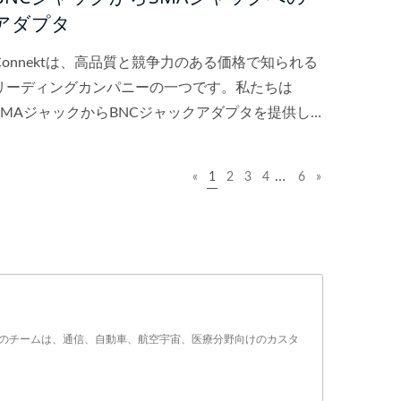
アダプタ
Connektは、高品質と競争力のある価格で知られる
リーディングカンパニーの一つです。私たちは
SMAジャックからBNCジャックアダプタを提供し
ています。私たちの目標は、高品質、競争力のある
価格、そして優れたサービスを提供することです。
…
«
1
2
3
4
6
»
たちのチームは、通信、自動車、航空宇宙、医療分野向けのカスタ