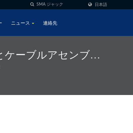
日本語
ー
ニュース
連絡先
タとケーブルアセンブリ -
t