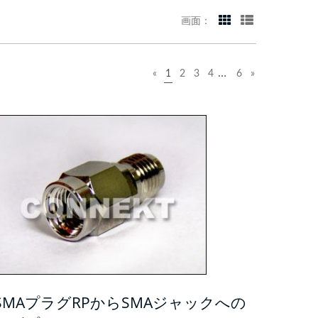
画面：
…
«
1
2
3
4
6
»
SMAプラグRPからSMAジャックへの