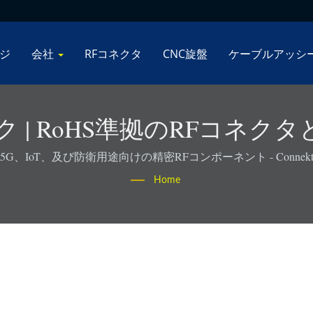
ジ
会社
RFコネクタ
CNC旋盤
ケーブルアッシ
ック | RoHS準拠のRFコネク
Connekt
5G、IoT、及び防衛用途向けの精密RFコンポーネント - Connek
Home