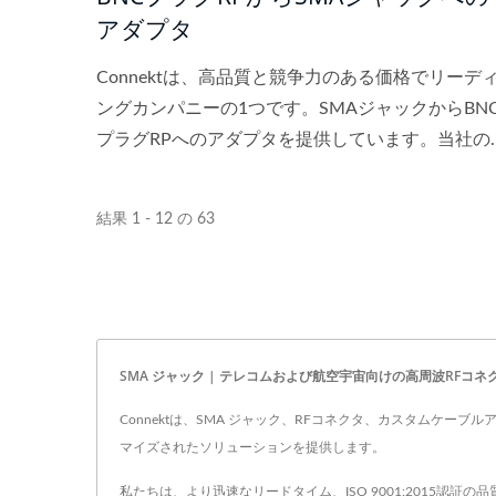
アダプタ
Connektは、高品質と競争力のある価格でリーデ
ングカンパニーの1つです。SMAジャックからBN
プラグRPへのアダプタを提供しています。当社の
目標は、顧客に高品質で競争力のある価格、優れ
サービスを提供することです。
結果 1 - 12 の 63
SMA ジャック | テレコムおよび航空宇宙向けの高周波RFコネクタ 
Connektは、SMA ジャック、RFコネクタ、カスタムケ
マイズされたソリューションを提供します。
私たちは、より迅速なリードタイム、ISO 9001:2015認