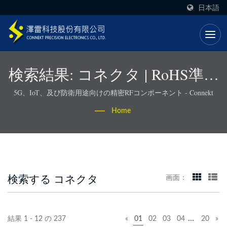
日本語
検索結果: コネクタ | RoHS準拠
のRFコネクタとケーブルアセ
5G、IoT、及び防衛用途向けの精密RFコンポーネント - Connekt
ンブリ - Connekt
Home
検索する コネクタ
画面：
…
結果 1 - 12 の 237
«
01
02
03
04
20
»