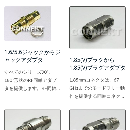
1.6/5.6ジャックからジ
ャックアダプタ
1.85(V)プラグから
1.85(V)プラグアダプタ
すべてのシリーズ90˚、
1.85mmコネクタは、67
180˚形状のRF同軸アダプ
GHzまでのモードフリー動
タを提供します。RF同軸
作を提供する同軸コネクタ
アダプタは、通常のRFコ
です。
ネクタの2種類の異なるイ
ンターフェースと同じイン
ターフェースに適用されま
す。