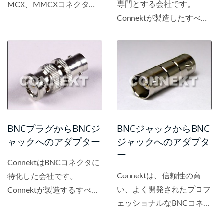
専門とする会社です。
MCX、MMCXコネクター
Connektが製造したすべて
に特化した会社です。すべ
の製品は高品質でありなが
ての製品は高品質でありな
ら、手頃な価格です。 私
がら合理的な価格設定で
たちは台湾のBNCコネクタ
す。
の優れた製造業者であり、
耐久性のある品質のBNCプ
ラグからジャックアダプタ
を提供しています。
BNCプラグからBNCジ
BNCジャックからBNC
ャックへのアダプター
ジャックへのアダプタ
ー
ConnektはBNCコネクタに
Connektは、信頼性の高
特化した会社です。
い、よく開発されたプロフ
Connektが製造するすべて
ェッショナルなBNCコネク
の製品は高品質であり、合
タの製造メーカーであり、
理的な価格設定です。