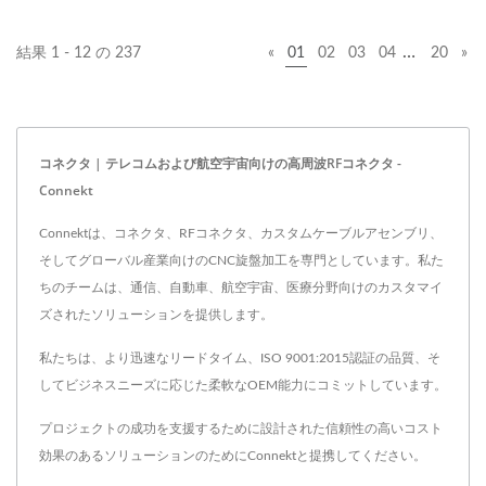
SMA、MCX、MMCX、
…
結果 1 - 12 の 237
«
01
02
03
04
20
»
SMB、N、TNCコネクタな
どを提供しています。優れ
た品質と競争力のある価格
の製品は、お客様への確か
コネクタ | テレコムおよび航空宇宙向けの高周波RFコネクタ -
な保証です。
Connekt
Connektは、コネクタ、RFコネクタ、カスタムケーブルアセンブリ、
そしてグローバル産業向けのCNC旋盤加工を専門としています。私た
ちのチームは、通信、自動車、航空宇宙、医療分野向けのカスタマイ
ズされたソリューションを提供します。
私たちは、より迅速なリードタイム、ISO 9001:2015認証の品質、そ
してビジネスニーズに応じた柔軟なOEM能力にコミットしています。
プロジェクトの成功を支援するために設計された信頼性の高いコスト
効果のあるソリューションのためにConnektと提携してください。