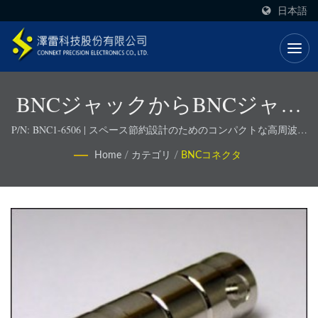
日本語
BNCジャックからBNCジャッ
クへのアダプター
P/N: BNC1-6506 | スペース節約設計のためのコンパクトな高周波コ
ネクタ
Home
/
カテゴリ
/
BNCコネクタ