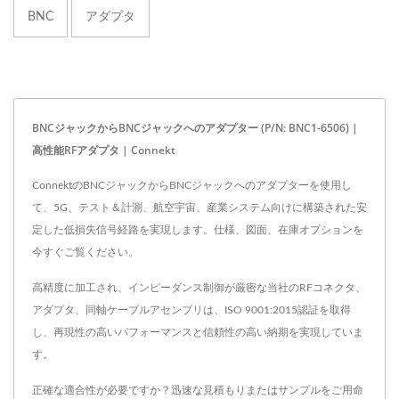
BNC
アダプタ
BNCジャックからBNCジャックへのアダプター (P/N: BNC1-6506) |
高性能RFアダプタ | Connekt
ConnektのBNCジャックからBNCジャックへのアダプターを使用し
て、5G、テスト＆計測、航空宇宙、産業システム向けに構築された安
定した低損失信号経路を実現します。仕様、図面、在庫オプションを
今すぐご覧ください。
高精度に加工され、インピーダンス制御が厳密な当社のRFコネクタ、
アダプタ、同軸ケーブルアセンブリは、ISO 9001:2015認証を取得
し、再現性の高いパフォーマンスと信頼性の高い納期を実現していま
す。
正確な適合性が必要ですか？迅速な見積もりまたはサンプルをご用命