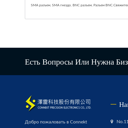
SMA разъем
,
SMA гнездо
,
BNC разъем
,
Разъем BNC
.
Свяжитес
Есть Вопросы Или Нужна Биз
На
No.11
Добро пожаловать в Connekt