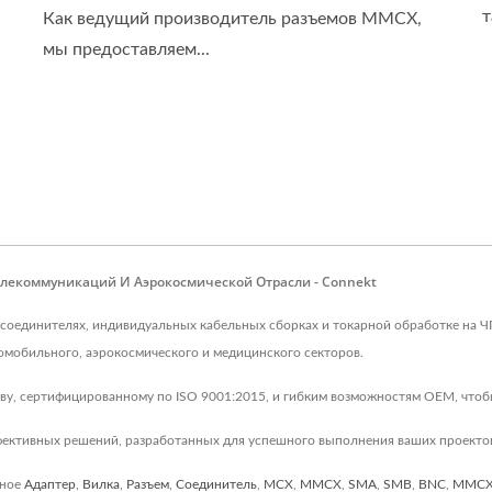
т
Как ведущий производитель разъемов MMCX,
мы предоставляем...
елекоммуникаций И Аэрокосмической Отрасли - Connekt
 соединителях, индивидуальных кабельных сборках и токарной обработке на 
мобильного, аэрокосмического и медицинского секторов.
ву, сертифицированному по ISO 9001:2015, и гибким возможностям OEM, чтоб
фективных решений, разработанных для успешного выполнения ваших проекто
нное
Адаптер
,
Вилка
,
Разъем
,
Соединитель
,
MCX
,
MMCX
,
SMA
,
SMB
,
BNC
,
MMCX