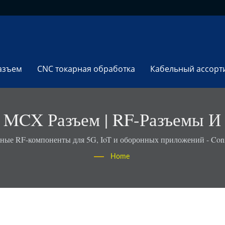
азъем
CNC токарная обработка
Кабельный ассорт
: MCX Разъем | RF-Разъемы И
ответствующие RoHS - Conn
ные RF-компоненты для 5G, IoT и оборонных приложений - Con
Home