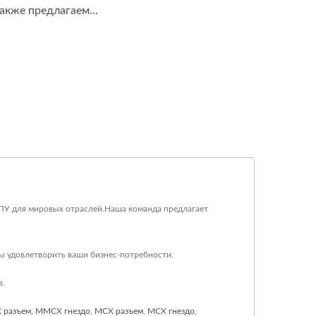
акже предлагаем...
ЧПУ для мировых отраслей.Наша команда предлагает
ы удовлетворить ваши бизнес-потребности.
в.
 разъем
,
MMCX гнездо
,
MCX разъем
,
MCX гнездо
,