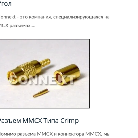
Угол
onnekt - это компания, специализирующаяся на
CX разъемах....
Разъем MMCX Типа Crimp
омимо разъема MMCX и коннектора MMCX, мы