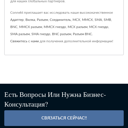
для наших глобальных партнеров.
Connekt приглашает вас исследовать наше высококачественное
Адаптер
,
Вилка
,
Разъем
,
Соединитель
,
MCX
,
MMCX
,
SMA
,
SMB
,
BNC
,
MMCX разъем
,
MMCX гнездо
,
MCX разъем
,
MCX гнездо
,
SMA разъем
,
SMA гнездо
,
BNC разъем
,
Разъем BNC
.
Свяжитесь с нами
для получения дополнительной информации!
Есть Вопросы Или Нужна Бизнес-
Консультация?
СВЯЗАТЬСЯ СЕЙЧАС!!