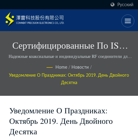
Русский
Сертифицированные По ISO
OEM RF-Решения С Более
Надежные коаксиальные и индивидуальные RF соединители для
промышленного использования - Connekt
Быстрыми Сроками
Home
/
Новости
/
Уведомление О Праздниках: Октябрь 2019. День Двойного
Выполнения - Connekt
Десятка
Уведомление О Праздниках:
Октябрь 2019. День Двойного
Десятка