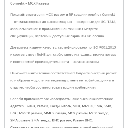
Connekt – MCX Разъем
Покупайте категории MCX разъем и RF соединителей от Connekt
— от миниатюрных до высокомощных — созданные для 5G, T&M,
аэрокосмической и промышленной техники.Смотрите
спецификации, чертежи и доступные варианты мгновенно.
Доверьтесь нашему качеству: сертифицировано по ISO 9001:2015
и соответствует RoHS для стабильного импеданса, низких потерь
и повторяемой производительности — заказ за заказом.
Не можете найти точное соответствие? Получите быстрый расчет
или образец — доступны индивидуальные интерфейсы, длины и
отделки, чтобы соответствовать вашим требованиям.
Connekt приглашает вас исследовать наше высококачественное
Адаптер
,
Вилка
,
Разъем
,
Соединитель
,
MCX
,
MMCX
,
SMA
,
SMB
,
BNC
,
MMCX разъем
,
MMCX гнездо
,
MCX разъем
,
MCX гнездо
,
SMA разъем
,
SMA гнездо
,
BNC разъем
,
Разъем BNC
.
Свяжитесь с нами
для получения дополнительной информации!