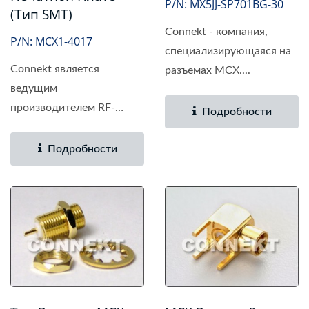
P/N: MX5JJ-SP701BG-30
(тип SMT)
Connekt - компания,
P/N: MCX1-4017
специализирующаяся на
Connekt является
разъемах MCX....
ведущим
производителем RF-
Подробности
разъемов на...
Подробности