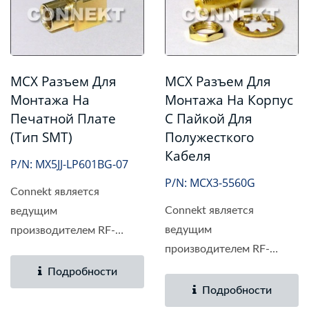
MCX Разъем Для
MCX Разъем Для
Монтажа На
Монтажа На Корпус
Печатной Плате
С Пайкой Для
(тип SMT)
Полужесткого
Кабеля
P/N: MX5JJ-LP601BG-07
P/N: MCX3-5560G
Connekt является
Connekt является
ведущим
ведущим
производителем RF-
производителем RF-
разъемов MCX на...
разъемов на...
Подробности
Подробности