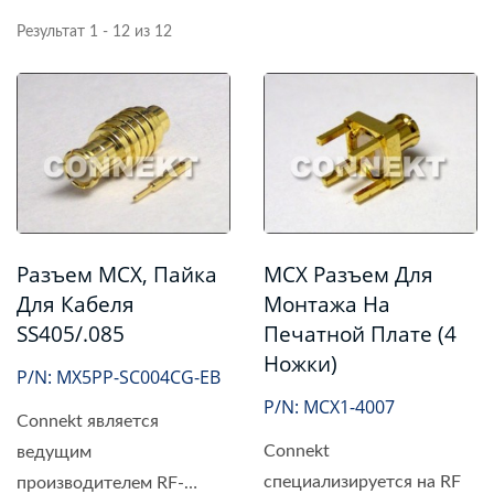
Результат 1 - 12 из 12
Разъем MCX, Пайка
MCX Разъем Для
Для Кабеля
Монтажа На
SS405/.085
Печатной Плате (4
Ножки)
P/N: MX5PP-SC004CG-EB
P/N: MCX1-4007
Connekt является
Connekt
ведущим
специализируется на RF
производителем RF-