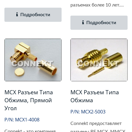
разъемах более 10 лет.
разъемов на...
Наши...
Подробности
Подробности
MCX Разъем Типа
MCX Разъем Типа
Обжима, Прямой
Обжима
Угол
P/N: MCX2-5003
P/N: MCX1-4008
Connekt предоставляет
Connekt - это компания,
разъемы RF MCX, MMCX