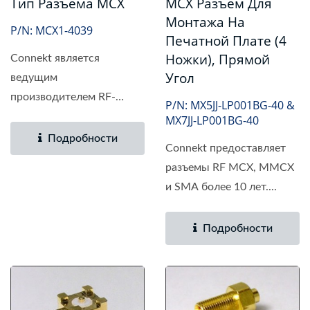
Тип Разъема MCX
MCX Разъем Для
Монтажа На
P/N: MCX1-4039
Печатной Плате (4
Ножки), Прямой
Connekt является
Угол
ведущим
производителем RF-
P/N: MX5JJ-LP001BG-40 &
разъемов на...
MX7JJ-LP001BG-40
Подробности
Connekt предоставляет
разъемы RF MCX, MMCX
и SMA более 10 лет....
Подробности