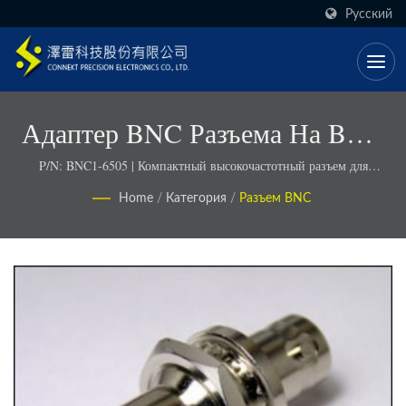
Русский
Адаптер BNC Разъема На BNC
Разъем С Герметичным
P/N: BNC1-6505 | Компактный высокочастотный разъем для
экономии пространства
Разъемом
Home
/
Категория
/
Разъем BNC