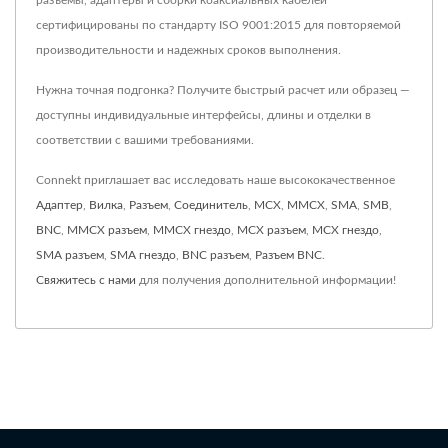
разъемы, адаптеры и сборки коаксиальных кабелей
сертифицированы по стандарту ISO 9001:2015 для повторяемой
производительности и надежных сроков выполнения.
Нужна точная подгонка? Получите быстрый расчет или образец —
доступны индивидуальные интерфейсы, длины и отделки в
соответствии с вашими требованиями.
Connekt приглашает вас исследовать наше высококачественное
Адаптер
,
Вилка
,
Разъем
,
Соединитель
,
MCX
,
MMCX
,
SMA
,
SMB
,
BNC
,
MMCX разъем
,
MMCX гнездо
,
MCX разъем
,
MCX гнездо
,
SMA разъем
,
SMA гнездо
,
BNC разъем
,
Разъем BNC
.
Свяжитесь с нами
для получения дополнительной информации!