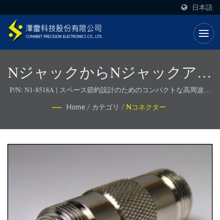
日本語
NジャックからNジャックアダ
プター
P/N: N1-8518A | スペース節約設計のためのコンパクトな高周波コ
ネクタ
Home
/
カテゴリ
/
Nコネクター