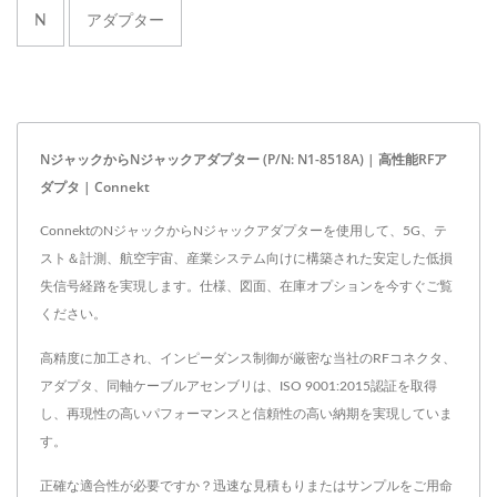
N
アダプター
NジャックからNジャックアダプター (P/N: N1-8518A) | 高性能RFア
ダプタ | Connekt
ConnektのNジャックからNジャックアダプターを使用して、5G、テ
スト＆計測、航空宇宙、産業システム向けに構築された安定した低損
失信号経路を実現します。仕様、図面、在庫オプションを今すぐご覧
ください。
高精度に加工され、インピーダンス制御が厳密な当社のRFコネクタ、
アダプタ、同軸ケーブルアセンブリは、ISO 9001:2015認証を取得
し、再現性の高いパフォーマンスと信頼性の高い納期を実現していま
す。
正確な適合性が必要ですか？迅速な見積もりまたはサンプルをご用命