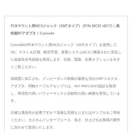
PCBマウント用MCXジャック（SMTタイプ） (P/N: MCX1-4017) | 高
性能RFアダプタ | Connekt
ConnektのPCBマウント用MCXジャック（SMTタイプ）を使用して、
5G、テスト＆計測、航空宇宙、産業システム向けに構築された安定し
た低損失信号経路を実現します。仕様、図面、在庫オプションを今す
ぐご覧ください。
高精度に加工され、インピーダンス制御が厳密な当社のRFコネクタ、
アダプタ、同軸ケーブルアセンブリは、ISO 9001:2015認証を取得
し、再現性の高いパフォーマンスと信頼性の高い納期を実現していま
す。
正確な適合性が必要ですか？迅速な見積もりまたはサンプルをご用命
ください。カスタムインターフェース、長さ、仕上げをお客様の要件
に合わせて提供いたします。