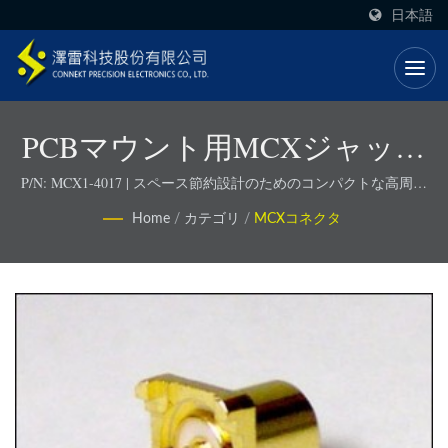
日本語
PCBマウント用MCXジャック
（SMTタイプ）
P/N: MCX1-4017 | スペース節約設計のためのコンパクトな高周波
コネクタ
Home
/
カテゴリ
/
MCXコネクタ