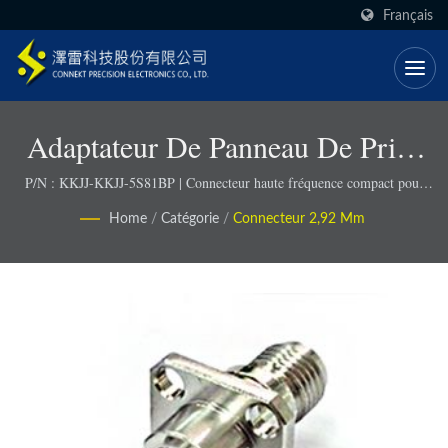
Français
Adaptateur De Panneau De Prise
2.92(K) À Prise 2.92(K)
P/N : KKJJ-KKJJ-5S81BP | Connecteur haute fréquence compact pour
des conceptions économes en espace
Home
/
Catégorie
/
Connecteur 2,92 Mm