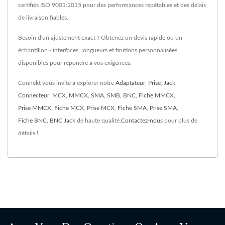
certifiés ISO 9001:2015 pour des performances répétables et des délais
de livraison fiables.
Besoin d'un ajustement exact ? Obtenez un devis rapide ou un
échantillon - interfaces, longueurs et finitions personnalisées
disponibles pour répondre à vos exigences.
Connekt vous invite à explorer notre
Adaptateur
,
Prise
,
Jack
,
Connecteur
,
MCX
,
MMCX
,
SMA
,
SMB
,
BNC
,
Fiche MMCX
,
Prise MMCX
,
Fiche MCX
,
Prise MCX
,
Fiche SMA
,
Prise SMA
,
Fiche BNC
,
BNC Jack
de haute qualité.
Contactez-nous
pour plus de
détails !