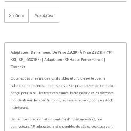
2.92mm
Adaptateur
Adaptateur De Panneau De Prise 2.92(K) À Prise 2.92(K) (P/N :
KKJJ-KKJJ-5S81BP) | Adaptateur RF Haute Performance |
Connekt
Obtenez des chemins de signal stables et à faible perte avec le
Adaptateur de panneau de prise 2.92(K) à prise 2.92(K) de Connekt—
conçu pour la 5G, les tests et mesures, l'aérospatiale et les systèmes
industriels.Voir les spécifications, les dessins et les options en stock
maintenant.
Usinés avec précision et un contrôle d'impédance strict, nos
connecteurs RF, adaptateurs et ensembles de câbles coaxiaux sont