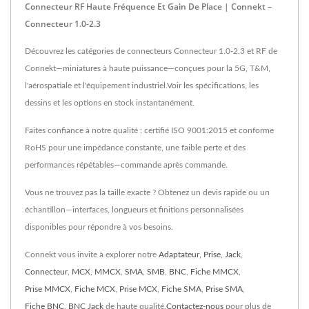
Connecteur RF Haute Fréquence Et Gain De Place | Connekt –
Connecteur 1.0-2.3
Découvrez les catégories de connecteurs Connecteur 1.0-2.3 et RF de
Connekt—miniatures à haute puissance—conçues pour la 5G, T&M,
l'aérospatiale et l'équipement industriel.Voir les spécifications, les
dessins et les options en stock instantanément.
Faites confiance à notre qualité : certifié ISO 9001:2015 et conforme
RoHS pour une impédance constante, une faible perte et des
performances répétables—commande après commande.
Vous ne trouvez pas la taille exacte ? Obtenez un devis rapide ou un
échantillon—interfaces, longueurs et finitions personnalisées
disponibles pour répondre à vos besoins.
Connekt vous invite à explorer notre
Adaptateur
,
Prise
,
Jack
,
Connecteur
,
MCX
,
MMCX
,
SMA
,
SMB
,
BNC
,
Fiche MMCX
,
Prise MMCX
,
Fiche MCX
,
Prise MCX
,
Fiche SMA
,
Prise SMA
,
Fiche BNC
,
BNC Jack
de haute qualité.
Contactez-nous
pour plus de