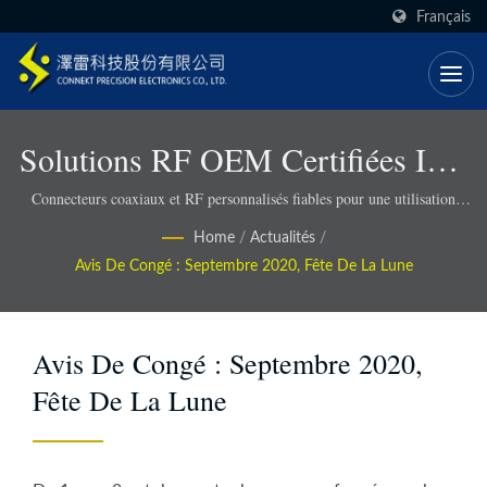
Français
Solutions RF OEM Certifiées ISO
Avec Des Délais De Livraison
Connecteurs coaxiaux et RF personnalisés fiables pour une utilisation
industrielle - Connekt
Plus Rapides - Connekt
Home
/
Actualités
/
Avis De Congé : Septembre 2020, Fête De La Lune
Avis De Congé : Septembre 2020,
Fête De La Lune