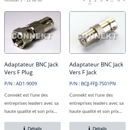
…
Résultat 1 - 12 de 66
«
1
2
3
4
6
»
Adaptateur BNC Jack
Adaptateur BNC Jack
Vers F Plug
Vers F Jack
P/N : AD1-9009
P/N : BCJJ-FFJJ-7S01PN
Connekt est l'une des
Connekt est l'une des
entreprises leaders avec sa
entreprises leaders avec sa
haute qualité et son prix
haute qualité et son prix
compétitif. Nous...
compétitif. Nous...
Détails
Détails