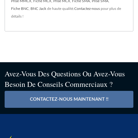
Prise MMCX
,
Fiche MCX
,
Prise MCX
,
Fiche SMA
,
Prise SMA
,
Fiche BNC
,
BNC Jack
de haute qualité.
Contactez-nous
pour plus de
détails !
Avez-Vous Des Questions Ou Avez-Vous
Besoin De Conseils Commerciaux ?
CONTACTEZ-NOUS MAINTENANT !!