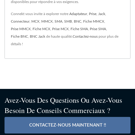
disponibles pour répondre à vos exigences.
Connekt vous invite à explorer notre
Adaptateur
,
Prise
,
Jack
,
Connecteur
,
MCX
,
MMCX
,
SMA
,
SMB
,
BNC
,
Fiche MMCX
,
Prise MMCX
,
Fiche MCX
,
Prise MCX
,
Fiche SMA
,
Prise SMA
,
Fiche BNC
,
BNC Jack
de haute qualité.
Contactez-nous
pour plus de
détails !
Avez-Vous Des Questions Ou Avez-Vous
Besoin De Conseils Commerciaux ?
CONTACTEZ-NOUS MAINTENANT !!