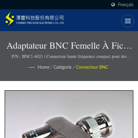
Français
Adaptateur BNC Femelle À Fiche
À Femelle, Adaptateur En Y
P/N : BNC1-6021 | Connecteur haute fréquence compact pour des
conceptions économes en espace
Home
/
Catégorie
/
Connecteur BNC