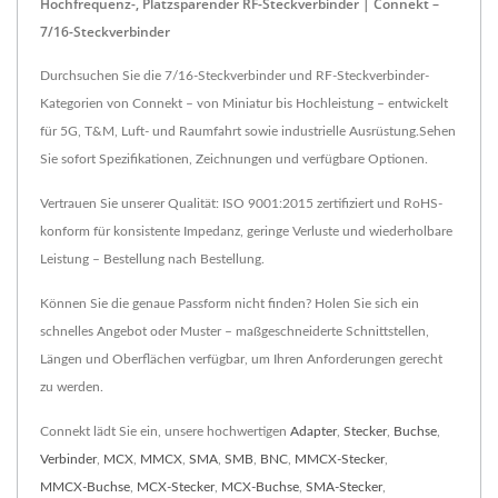
Hochfrequenz-, Platzsparender RF-Steckverbinder | Connekt –
7/16-Steckverbinder
Durchsuchen Sie die 7/16-Steckverbinder und RF-Steckverbinder-
Kategorien von Connekt – von Miniatur bis Hochleistung – entwickelt
für 5G, T&M, Luft- und Raumfahrt sowie industrielle Ausrüstung.Sehen
Sie sofort Spezifikationen, Zeichnungen und verfügbare Optionen.
Vertrauen Sie unserer Qualität: ISO 9001:2015 zertifiziert und RoHS-
konform für konsistente Impedanz, geringe Verluste und wiederholbare
Leistung – Bestellung nach Bestellung.
Können Sie die genaue Passform nicht finden? Holen Sie sich ein
schnelles Angebot oder Muster – maßgeschneiderte Schnittstellen,
Längen und Oberflächen verfügbar, um Ihren Anforderungen gerecht
zu werden.
Connekt lädt Sie ein, unsere hochwertigen
Adapter
,
Stecker
,
Buchse
,
Verbinder
,
MCX
,
MMCX
,
SMA
,
SMB
,
BNC
,
MMCX-Stecker
,
MMCX-Buchse
,
MCX-Stecker
,
MCX-Buchse
,
SMA-Stecker
,