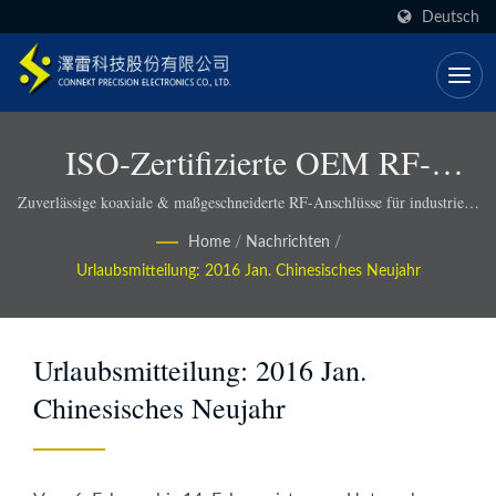
Deutsch
ISO-Zertifizierte OEM RF-
Lösungen Mit Schnelleren
Zuverlässige koaxiale & maßgeschneiderte RF-Anschlüsse für industrielle
Anwendungen - Connekt
Lieferzeiten - Connekt
Home
/
Nachrichten
/
Urlaubsmitteilung: 2016 Jan. Chinesisches Neujahr
Urlaubsmitteilung: 2016 Jan.
Chinesisches Neujahr