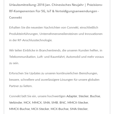
Urlaubsmitteilung: 2016 Jan. Chinesisches Neujahr | Präzisions-
RF-Komponenten Für 5G, IoT & Verteidigungsanwendungen -
Connekt
Erhalten Sie die neuesten Nachrichten von Connekt, einschließlich
Produkteinführungen, Unternehmensmeilensteinen und Innovationen
in der RF-Anschlusstechnologie.
Wir teilen Einblicke in Branchentrends, die unseren Kunden helfen, in
Telekommunikation, Luft- und Raumfahrt, Automobil und mehr voraus
zu sein.
Erforschen Sie Updates zu unseren kontinuierlichen Bemühungen,
bessere, schnellere und zuverlässigere Lösungen für unsere globalen
Partner zu liefern.
Connekt lädt Sie ein, unsere hochwertigen
Adapter
,
Stecker
,
Buchse
,
Verbinder
,
MCX
,
MMCX
,
SMA
,
SMB
,
BNC
,
MMCX-Stecker
,
MMCX-Buchse
,
MCX-Stecker
,
MCX-Buchse
,
SMA-Stecker
,