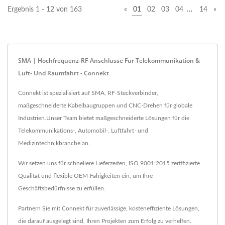
…
Ergebnis 1 - 12 von 163
«
01
02
03
04
14
»
spezialisiert...
Steckverbindern....
SMA | Hochfrequenz-RF-Anschlüsse Für Telekommunikation &
Luft- Und Raumfahrt - Connekt
Connekt ist spezialisiert auf SMA, RF-Steckverbinder,
maßgeschneiderte Kabelbaugruppen und CNC-Drehen für globale
Industrien.Unser Team bietet maßgeschneiderte Lösungen für die
Telekommunikations-, Automobil-, Luftfahrt- und
Medizintechnikbranche an.
Wir setzen uns für schnellere Lieferzeiten, ISO 9001:2015 zertifizierte
Qualität und flexible OEM-Fähigkeiten ein, um Ihre
Geschäftsbedürfnisse zu erfüllen.
Partnern Sie mit Connekt für zuverlässige, kosteneffiziente Lösungen,
die darauf ausgelegt sind, Ihren Projekten zum Erfolg zu verhelfen.