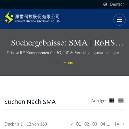
Deutsch
Suchergebnisse: SMA | RoHS-
Konforme RF-Steckverbinder Und
Präzise RF-Komponenten für 5G, IoT & Verteidigungsanwendungen -
Connekt
Kabelbaugruppen - Connekt
Home
Suchen Nach SMA
Anzeige:
…
Ergebnis 1 - 12 von 163
«
01
02
03
04
14
»