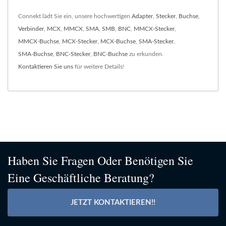
Connekt lädt Sie ein, unsere hochwertigen
Adapter
,
Stecker
,
Buchse
,
Verbinder
,
MCX
,
MMCX
,
SMA
,
SMB
,
BNC
,
MMCX-Stecker
,
MMCX-Buchse
,
MCX-Stecker
,
MCX-Buchse
,
SMA-Stecker
,
SMA-Buchse
,
BNC-Stecker
,
BNC-Buchse
zu erkunden.
Kontaktieren Sie uns
für weitere Details!
Haben Sie Fragen Oder Benötigen Sie
Eine Geschäftliche Beratung?
JETZT KONTAKTIEREN!!