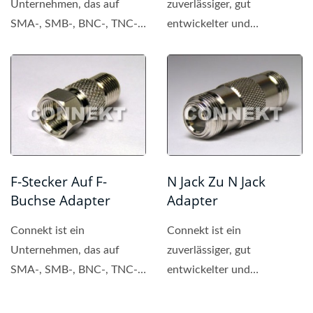
Unternehmen, das auf
zuverlässiger, gut
SMA-, SMB-, BNC-, TNC-,
entwickelter und
MCX- und MMCX-
professioneller Hersteller
Steckverbinder
von BNC-
spezialisiert...
Steckverbindern....
F-Stecker Auf F-
N Jack Zu N Jack
Buchse Adapter
Adapter
Connekt ist ein
Connekt ist ein
Unternehmen, das auf
zuverlässiger, gut
SMA-, SMB-, BNC-, TNC-,
entwickelter und
MCX- und MMCX-
professioneller Hersteller
Steckverbinder
von SMA-