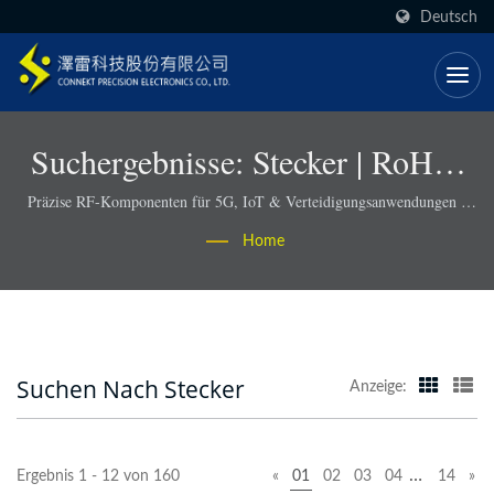
Deutsch
Suchergebnisse: Stecker | RoHS-
Konforme RF-Steckverbinder Und
Präzise RF-Komponenten für 5G, IoT & Verteidigungsanwendungen -
Connekt
Kabelbaugruppen - Connekt
Home
Suchen Nach Stecker
Anzeige:
…
Ergebnis 1 - 12 von 160
«
01
02
03
04
14
»