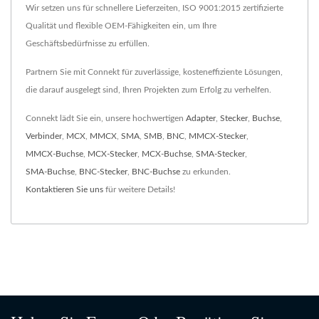
Wir setzen uns für schnellere Lieferzeiten, ISO 9001:2015 zertifizierte
Qualität und flexible OEM-Fähigkeiten ein, um Ihre
Geschäftsbedürfnisse zu erfüllen.
Partnern Sie mit Connekt für zuverlässige, kosteneffiziente Lösungen,
die darauf ausgelegt sind, Ihren Projekten zum Erfolg zu verhelfen.
Connekt lädt Sie ein, unsere hochwertigen
Adapter
,
Stecker
,
Buchse
,
Verbinder
,
MCX
,
MMCX
,
SMA
,
SMB
,
BNC
,
MMCX-Stecker
,
MMCX-Buchse
,
MCX-Stecker
,
MCX-Buchse
,
SMA-Stecker
,
SMA-Buchse
,
BNC-Stecker
,
BNC-Buchse
zu erkunden.
Kontaktieren Sie uns
für weitere Details!