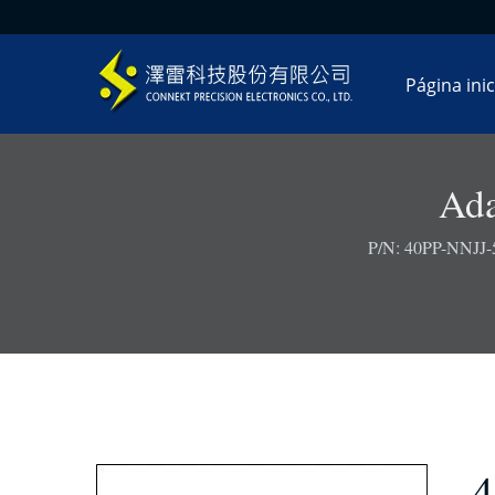
Página inic
Ada
P/N: 40PP-NNJJ-5
4