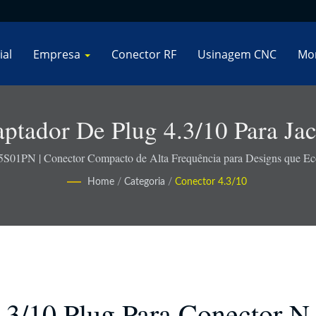
ial
Empresa
Conector RF
Usinagem CNC
Mo
ptador De Plug 4.3/10 Para Ja
S01PN | Conector Compacto de Alta Frequência para Designs que 
Home
/
Categoria
/
Conector 4.3/10
.3/10 Plug Para Conector N