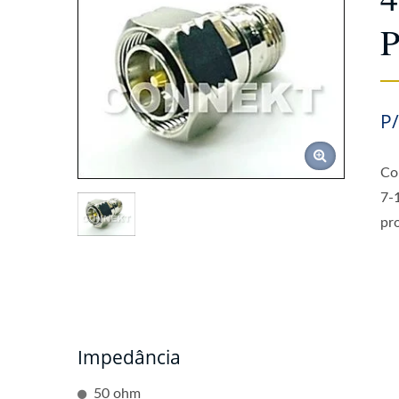
P
P
Co
7-
pr
Impedância
50 ohm