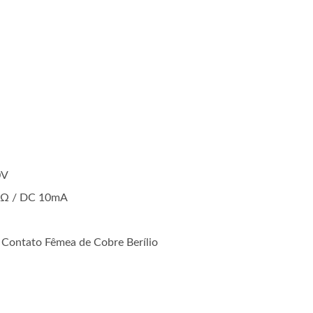
0V
m Ω / DC 10mA
 Contato Fêmea de Cobre Berílio