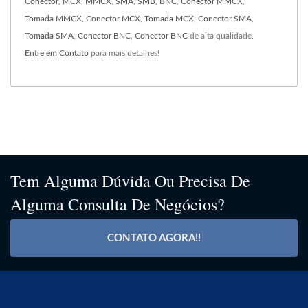
Conector
,
MCX
,
MMCX
,
SMA
,
SMB
,
BNC
,
Conector MMCX
,
Tomada MMCX
,
Conector MCX
,
Tomada MCX
,
Conector SMA
,
Tomada SMA
,
Conector BNC
,
Conector BNC
de alta qualidade.
Entre em Contato
para mais detalhes!
Tem Alguma Dúvida Ou Precisa De
Alguma Consulta De Negócios?
CONTATO AGORA!!