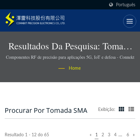
Português
Resultados Da Pesquisa: Tomada
SMA | Conectores RF E
Componentes RF de precisão para aplicações 5G, IoT e defesa - Connekt
Montagens De Cabos Compatíveis
Home
Com RoHS - Connekt
Procurar Por Tomada SMA
Exibição:
…
Resultado 1 - 12 do 65
«
1
2
3
4
6
»