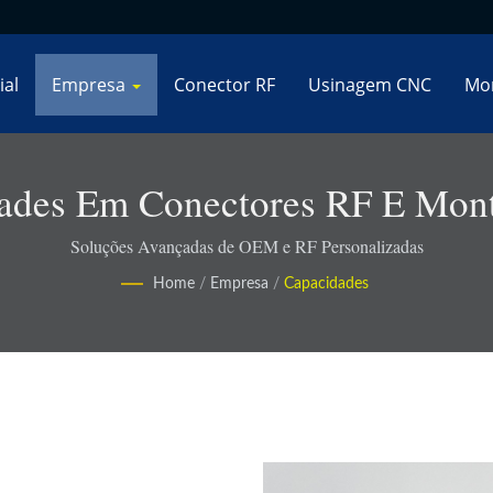
ial
Empresa
Conector RF
Usinagem CNC
Mo
dades Em Conectores RF E Mon
Soluções Avançadas de OEM e RF Personalizadas
Home
/
Empresa
/
Capacidades