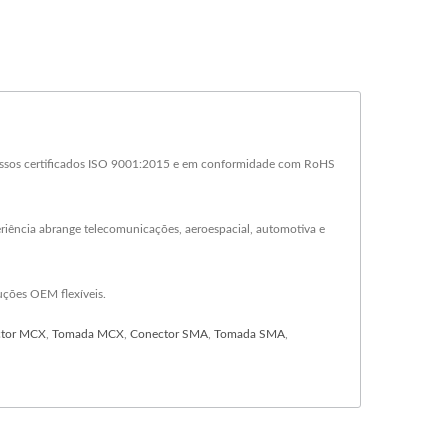
cessos certificados ISO 9001:2015 e em conformidade com RoHS
riência abrange telecomunicações, aeroespacial, automotiva e
uções OEM flexíveis.
tor MCX
,
Tomada MCX
,
Conector SMA
,
Tomada SMA
,