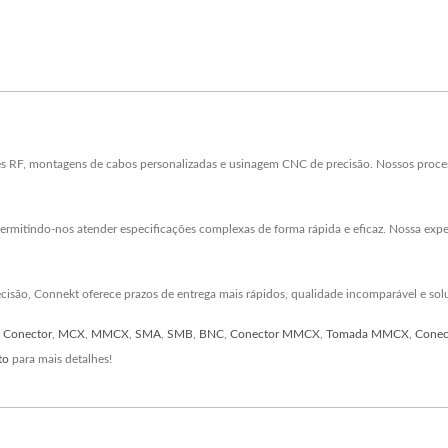
es RF, montagens de cabos personalizadas e usinagem CNC de precisão. Nossos pro
ermitindo-nos atender especificações complexas de forma rápida e eficaz. Nossa expe
ecisão, Connekt oferece prazos de entrega mais rápidos, qualidade incomparável e sol
,
Conector
,
MCX
,
MMCX
,
SMA
,
SMB
,
BNC
,
Conector MMCX
,
Tomada MMCX
,
Conec
to
para mais detalhes!