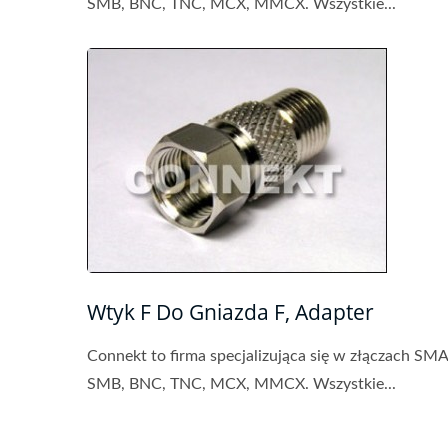
SMB, BNC, TNC, MCX, MMCX. Wszystkie...
Wtyk F Do Gniazda F, Adapter
Connekt to firma specjalizująca się w złączach SMA
SMB, BNC, TNC, MCX, MMCX. Wszystkie...