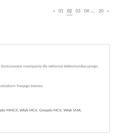
…
«
01
02
03
04
20
»
e dostosowane rozwiązania dla sektorów telekomunikacyjnego,
 potrzebom Twojego biznesu.
azdo MMCX
,
Wtyk MCX
,
Gniazdo MCX
,
Wtyk SMA
,