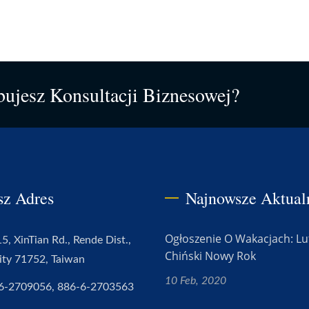
bujesz Konsultacji Biznesowej?
sz Adres
Najnowsze Aktual
Ogłoszenie O Wakacjach: Lu
5, XinTian Rd., Rende Dist.,
Chiński Nowy Rok
ity 71752, Taiwan
10 Feb, 2020
6-2709056, 886-6-2703563