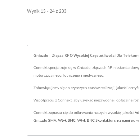
Wynik 13 - 24 z 233
Gniazdo | Złącza RF O Wysokiej Częstotliwości Dla Telekom
Connekt specjalizuje się w Gniazdo, złączach RF, niestandardo
motoryzacyjnego, lotniczego i medycznego.
Zobowiązujemy się do szybszych czasów realizacji, jakości cert
Współpracuj z Connekt, aby uzyskać niezawodne i opłacalne ro
Connekt zaprasza cię do odkrywania naszych wysokiej jakości
Ad
Gniazdo SMA
,
Wtyk BNC
,
Wtyk BNC
.
Skontaktuj się z nami
po wi