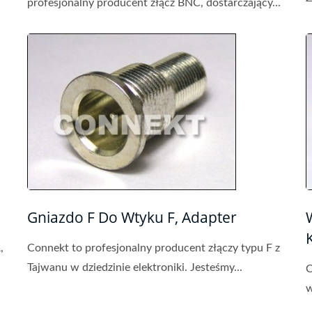
profesjonalny producent złącz BNC, dostarczający...
Gniazdo F Do Wtyku F, Adapter
,
Connekt to profesjonalny producent złączy typu F z
Tajwanu w dziedzinie elektroniki. Jesteśmy...
C
w