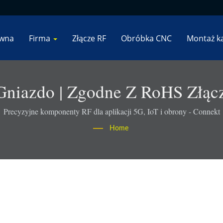
ówna
Firma
Złącze RF
Obróbka CNC
Montaż k
niazdo | Zgodne Z RoHS Złąc
- Connekt
Precyzyjne komponenty RF dla aplikacji 5G, IoT i obrony - Connekt
Home