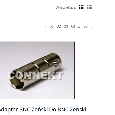
Wyświetlacz:
…
«
01
02
03
04
20
»
Adapter BNC Żeński Do BNC Żeński